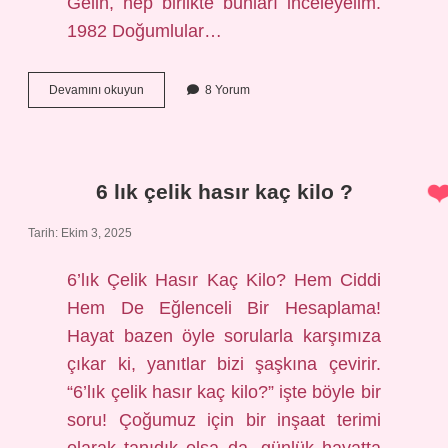
Gelin, hep birlikte bunları inceleyelim.
1982 Doğumlular…
1982
Devamını okuyun
8 Yorum
doğumlu
hangi
kuşak
?
6 lık çelik hasır kaç kilo ?
Tarih: Ekim 3, 2025
6’lık Çelik Hasır Kaç Kilo? Hem Ciddi
Hem De Eğlenceli Bir Hesaplama!
Hayat bazen öyle sorularla karşımıza
çıkar ki, yanıtlar bizi şaşkına çevirir.
“6’lık çelik hasır kaç kilo?” işte böyle bir
soru! Çoğumuz için bir inşaat terimi