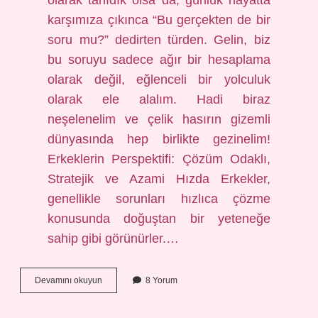
olarak tanıdık olsa da, günlük hayatta
karşımıza çıkınca “Bu gerçekten de bir
soru mu?” dedirten türden. Gelin, biz
bu soruyu sadece ağır bir hesaplama
olarak değil, eğlenceli bir yolculuk
olarak ele alalım. Hadi biraz
neşelenelim ve çelik hasırın gizemli
dünyasında hep birlikte gezinelim!
Erkeklerin Perspektifi: Çözüm Odaklı,
Stratejik ve Azami Hızda Erkekler,
genellikle sorunları hızlıca çözme
konusunda doğuştan bir yeteneğe
sahip gibi görünürler.…
6
Devamını okuyun
8 Yorum
lık
çelik