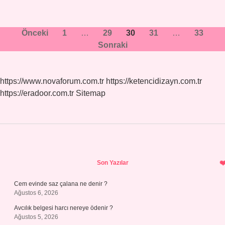
Yazı
Önceki
1
…
29
30
31
…
33
Sonraki
sayfalaması
https://www.novaforum.com.tr
https://ketencidizayn.com.tr
https://eradoor.com.tr
Sitemap
Sidebar
Son Yazılar
Cem evinde saz çalana ne denir ?
Ağustos 6, 2026
Avcılık belgesi harcı nereye ödenir ?
Ağustos 5, 2026