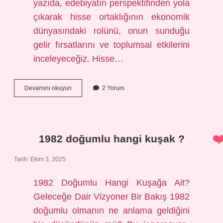
yazıda, edebiyatın perspektifinden yola
çıkarak hisse ortaklığının ekonomik
dünyasındaki rolünü, onun sunduğu
gelir fırsatlarını ve toplumsal etkilerini
inceleyeceğiz. Hisse…
Hisse
Devamını okuyun
2 Yorum
ortaklığı
gelir
sağlar
mı
?
1982 doğumlu hangi kuşak ?
Tarih: Ekim 3, 2025
1982 Doğumlu Hangi Kuşağa Ait?
Geleceğe Dair Vizyoner Bir Bakış 1982
doğumlu olmanın ne anlama geldiğini