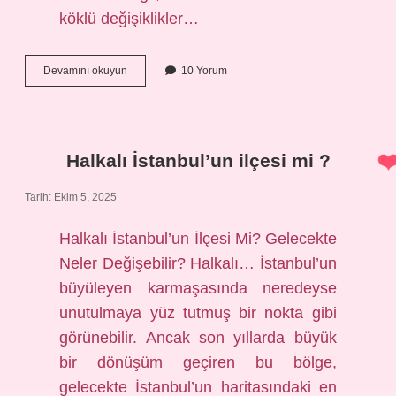
köklü değişiklikler…
Atatürk
Devamını okuyun
10 Yorum
döneminde
kaç
tane
fabrika
kuruldu
Halkalı İstanbul’un ilçesi mi ?
?
Tarih: Ekim 5, 2025
Halkalı İstanbul’un İlçesi Mi? Gelecekte
Neler Değişebilir? Halkalı… İstanbul’un
büyüleyen karmaşasında neredeyse
unutulmaya yüz tutmuş bir nokta gibi
görünebilir. Ancak son yıllarda büyük
bir dönüşüm geçiren bu bölge,
gelecekte İstanbul’un haritasındaki en