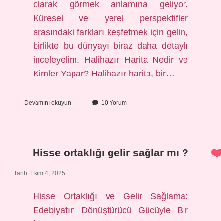
olarak görmek anlamına geliyor.
Küresel ve yerel perspektifler
arasındaki farkları keşfetmek için gelin,
birlikte bu dünyayı biraz daha detaylı
inceleyelim. Halihazır Harita Nedir ve
Kimler Yapar? Halihazır harita, bir…
Halihazır
Devamını okuyun
10 Yorum
harita
kim
yapar
?
Hisse ortaklığı gelir sağlar mı ?
Tarih: Ekim 4, 2025
Hisse Ortaklığı ve Gelir Sağlama:
Edebiyatın Dönüştürücü Gücüyle Bir