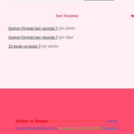
Son Yorumlar
Gulgun Feyman kaç yaşında ?
için
admin
Gulgun Feyman kaç yaşında ?
için
Uğur
10 deste ne kadar ?
için
admin
Reklam ve İletişim:
E-mail:
backlinkpaneli@gmail.com
Teams:
forumhizmeti@gmail.com
Whatsapp: 0262 606 0 726
Telegram: