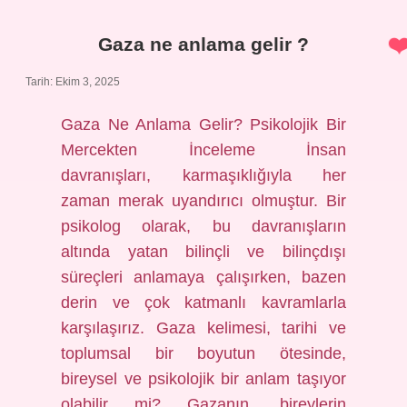
hasır
kaç
kilo
Gaza ne anlama gelir ?
?
Tarih: Ekim 3, 2025
Gaza Ne Anlama Gelir? Psikolojik Bir
Mercekten İnceleme İnsan
davranışları, karmaşıklığıyla her
zaman merak uyandırıcı olmuştur. Bir
psikolog olarak, bu davranışların
altında yatan bilinçli ve bilinçdışı
süreçleri anlamaya çalışırken, bazen
derin ve çok katmanlı kavramlarla
karşılaşırız. Gaza kelimesi, tarihi ve
toplumsal bir boyutun ötesinde,
bireysel ve psikolojik bir anlam taşıyor
olabilir mi? Gazanın, bireylerin