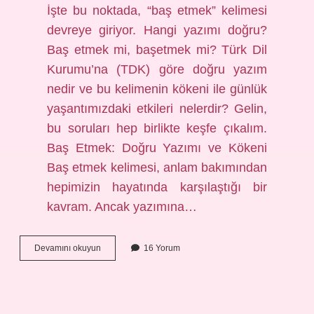
İşte bu noktada, “baş etmek” kelimesi
devreye giriyor. Hangi yazımı doğru?
Baş etmek mi, başetmek mi? Türk Dil
Kurumu’na (TDK) göre doğru yazım
nedir ve bu kelimenin kökeni ile günlük
yaşantımızdaki etkileri nelerdir? Gelin,
bu soruları hep birlikte keşfe çıkalım.
Baş Etmek: Doğru Yazımı ve Kökeni
Baş etmek kelimesi, anlam bakımından
hepimizin hayatında karşılaştığı bir
kavram. Ancak yazımına…
Baş
Devamını okuyun
16 Yorum
etmek
nasıl
yazılır
TDK
?