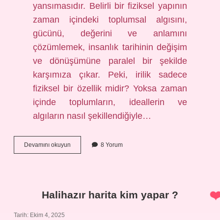
yansımasıdır. Belirli bir fiziksel yapının
zaman içindeki toplumsal algısını,
gücünü, değerini ve anlamını
çözümlemek, insanlık tarihinin değişim
ve dönüşümüne paralel bir şekilde
karşımıza çıkar. Peki, irilik sadece
fiziksel bir özellik midir? Yoksa zaman
içinde toplumların, ideallerin ve
algıların nasıl şekillendiğiyle…
Iri
Devamını okuyun
8 Yorum
yapılı
olmak
ne
demek
?
Halihazır harita kim yapar ?
Tarih: Ekim 4, 2025