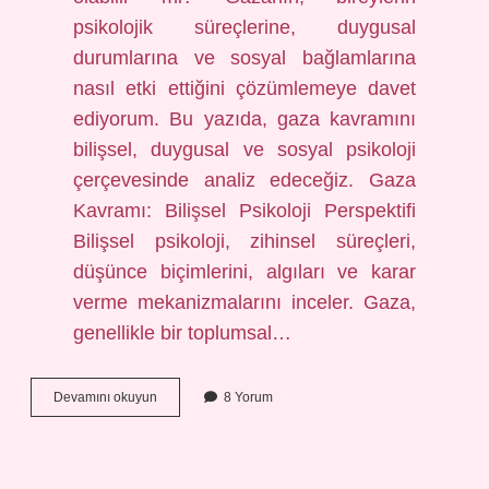
psikolojik süreçlerine, duygusal
durumlarına ve sosyal bağlamlarına
nasıl etki ettiğini çözümlemeye davet
ediyorum. Bu yazıda, gaza kavramını
bilişsel, duygusal ve sosyal psikoloji
çerçevesinde analiz edeceğiz. Gaza
Kavramı: Bilişsel Psikoloji Perspektifi
Bilişsel psikoloji, zihinsel süreçleri,
düşünce biçimlerini, algıları ve karar
verme mekanizmalarını inceler. Gaza,
genellikle bir toplumsal…
Gaza
Devamını okuyun
8 Yorum
ne
anlama
gelir
?