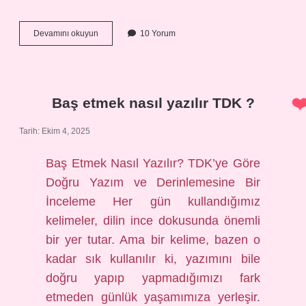
Halkalı
Devamını okuyun
10 Yorum
İstanbul’un
ilçesi
mi
?
Baş etmek nasıl yazılır TDK ?
Tarih: Ekim 4, 2025
Baş Etmek Nasıl Yazılır? TDK’ye Göre
Doğru Yazım ve Derinlemesine Bir
İnceleme Her gün kullandığımız
kelimeler, dilin ince dokusunda önemli
bir yer tutar. Ama bir kelime, bazen o
kadar sık kullanılır ki, yazımını bile
doğru yapıp yapmadığımızı fark
etmeden günlük yaşamımıza yerleşir.