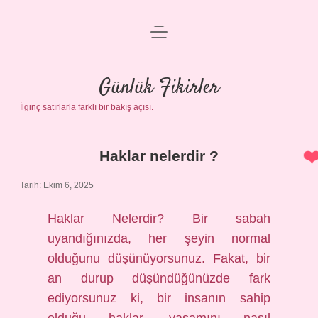
menüyü
Anasayfa
aç
Gizlilik Politikası
Günlük Fikirler
İlginç satırlarla farklı bir bakış açısı.
Yasal Uyarı
Hakkımızda
Haklar nelerdir ?
Günlük
Tarih: Ekim 6, 2025
Fikirler
Haklar Nelerdir? Bir sabah
Yazılar
uyandığınızda, her şeyin normal
olduğunu düşünüyorsunuz. Fakat, bir
an durup düşündüğünüzde fark
ediyorsunuz ki, bir insanın sahip