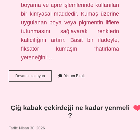
boyama ve apre işlemlerinde kullanılan
bir kimyasal maddedir. Kumaş üzerine
uygulanan boya veya pigmentin liflere
tutunmasını sağlayarak renklerin
kalıcılığını artırır. Basit bir ifadeyle,
fiksatör kumaşın “hatırlama
yeteneğini”…
Tekstilde
Devamını okuyun
Yorum Bırak
fiksatör
ne
demek
?
Çiğ kabak çekirdeği ne kadar yenmeli
?
Tarih: Nisan 30, 2026