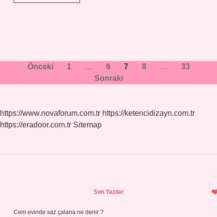
zaman
kipi
nedir
ve
nasıl
oluşturulur
?
Yazı
Önceki
1
…
6
7
8
…
33
Sonraki
sayfalaması
https://www.novaforum.com.tr
https://ketencidizayn.com.tr
https://eradoor.com.tr
Sitemap
Sidebar
Son Yazılar
Cem evinde saz çalana ne denir ?