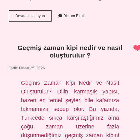
Gözünü
Devamını okuyun
Yorum Bırak
dört
açmak
deyiminin
anlamı
nedir
Geçmiş zaman kipi nedir ve nasıl
?
oluşturulur ?
Tarih: Nisan 25, 2026
Geçmiş Zaman Kipi Nedir ve Nasıl
Oluşturulur? Dilin karmaşık yapısı,
bazen en temel şeyleri bile kafamıza
takmamıza sebep olur. Bu yazıda,
Türkçede sıkça karşılaştığımız ama
çoğu zaman üzerine fazla
düşünmediğimiz geçmiş zaman kipini