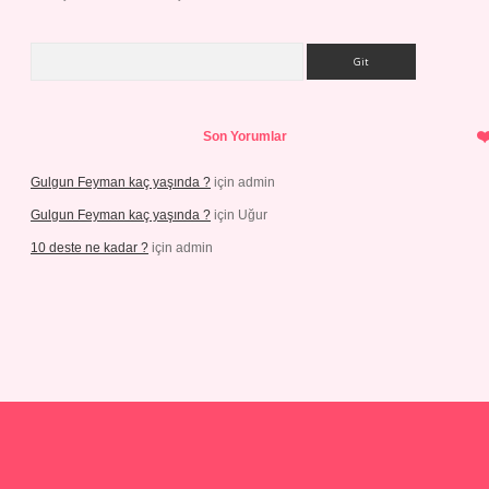
Arama
Son Yorumlar
Gulgun Feyman kaç yaşında ?
için
admin
Gulgun Feyman kaç yaşında ?
için
Uğur
10 deste ne kadar ?
için
admin
 giriş