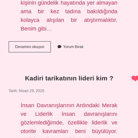
kişinin gündelik hayatında yer almayan
ama bir kez tadına bakıldığında
kolayca alışılan bir atıştırmalıktır.
Benim gibi…
Çiğ
Devamını okuyun
Yorum Bırak
kabak
çekirdeği
ne
kadar
yenmeli
Kadiri tarikatının lideri kim ?
?
Tarih: Nisan 29, 2026
İnsan Davranışlarının Ardındaki Merak
ve Liderlik İnsan davranışlarını
gözlemlediğimde, özellikle liderlik ve
otorite kavramları beni büyülüyor.