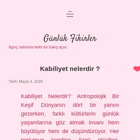
menüyü
Anasayfa
aç
Gizlilik Politikası
Günlük Fikirler
İlginç satırlarla farklı bir bakış açısı.
Yasal Uyarı
Hakkımızda
Kabiliyet nelerdir ?
Günlük
Tarih: Mayıs 4, 2026
Fikirler
Kabiliyet Nelerdir? Antropolojik Bir
Yazılar
Keşif Dünyanın dört bir yanını
gezerken, farklı kültürlerin günlük
yaşamlarına göz atmak insanı hem
büyülüyor hem de düşündürüyor. Her