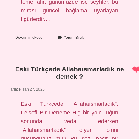
temel alır; günümüzde ise şeyhler, bu
mirası güncel bağlama uyarlayan
figürlerdir.…
Kadiri
Devamını okuyun
Yorum Bırak
tarikatının
lideri
kim
?
Eski Türkçede Allahaısmarladık ne
demek ?
Tarih: Nisan 27, 2026
Eski Türkçede “Allahaısmarladık”:
Felsefi Bir Deneme Hiç bir yolculuğun
sonunda veda ederken
“Allahaısmarladık” diyen birini
düşündünüz mü? Bu söz, basit bir