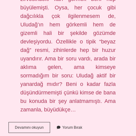
büyülemişti. Oysa, her çocuk gibi
dağcılıkla çok ilgilenmesem de,
Uludağ’ın hem görkemli hem de
gizemli hali bir şekilde gözümde
devleşiyordu. Özellikle o tipik “beyaz
dağ” resmi, zihinlerde hep bir huzur
uyandırır. Ama bir soru vardı, arada bir
aklıma gelen, ama kimseye
sormadığım bir soru: Uludağ aktif bir
yanardağ mıdır? Beni o kadar fazla
düşündürmemişti çünkü kimse de bana
bu konuda bir şey anlatmamıştı. Ama
zamanla, büyüdükçe…
Hasan
Devamını okuyun
Yorum Bırak
Dağı