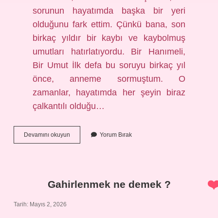
sorunun hayatımda başka bir yeri
olduğunu fark ettim. Çünkü bana, son
birkaç yıldır bir kaybı ve kaybolmuş
umutları hatırlatıyordu. Bir Hanımeli,
Bir Umut İlk defa bu soruyu birkaç yıl
önce, anneme sormuştum. O
zamanlar, hayatımda her şeyin biraz
çalkantılı olduğu…
Gaura
Devamını okuyun
Yorum Bırak
bitkisi
nasıl
budanır
?
Gahirlenmek ne demek ?
Tarih: Mayıs 2, 2026