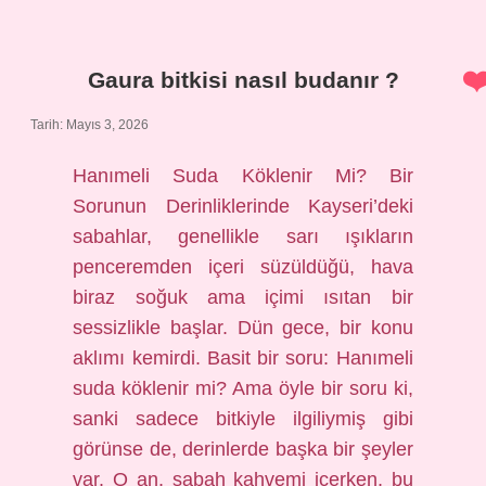
kaç
bin
?
Gaura bitkisi nasıl budanır ?
Tarih: Mayıs 3, 2026
Hanımeli Suda Köklenir Mi? Bir
Sorunun Derinliklerinde Kayseri’deki
sabahlar, genellikle sarı ışıkların
penceremden içeri süzüldüğü, hava
biraz soğuk ama içimi ısıtan bir
sessizlikle başlar. Dün gece, bir konu
aklımı kemirdi. Basit bir soru: Hanımeli
suda köklenir mi? Ama öyle bir soru ki,
sanki sadece bitkiyle ilgiliymiş gibi
görünse de, derinlerde başka bir şeyler
var. O an, sabah kahvemi içerken, bu