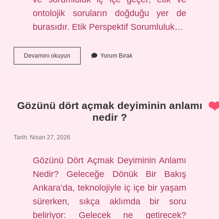
ontolojik soruların doğduğu yer de
burasıdır. Etik Perspektif Sorumluluk…
Eski
Devamını okuyun
Yorum Bırak
Türkçede
Allahaısmarladık
ne
demek
?
Gözünü dört açmak deyiminin anlamı
nedir ?
Tarih: Nisan 27, 2026
Gözünü Dört Açmak Deyiminin Anlamı
Nedir? Geleceğe Dönük Bir Bakış
Ankara’da, teknolojiyle iç içe bir yaşam
sürerken, sıkça aklımda bir soru
beliriyor: Gelecek ne getirecek?