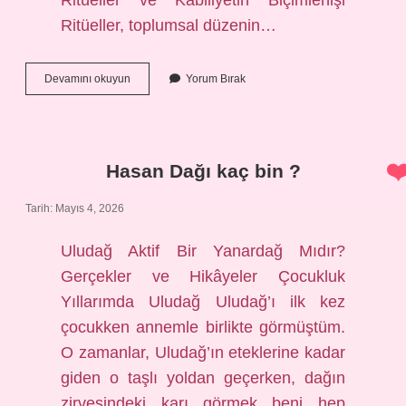
Ritüeller ve Kabiliyetin Biçimlenişi
Ritüeller, toplumsal düzenin…
Kabiliyet
Devamını okuyun
Yorum Bırak
nelerdir
?
Hasan Dağı kaç bin ?
Tarih: Mayıs 4, 2026
Uludağ Aktif Bir Yanardağ Mıdır?
Gerçekler ve Hikâyeler Çocukluk
Yıllarımda Uludağ Uludağ’ı ilk kez
çocukken annemle birlikte görmüştüm.
O zamanlar, Uludağ’ın eteklerine kadar
giden o taşlı yoldan geçerken, dağın
zirvesindeki karı görmek beni hep