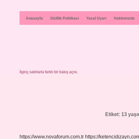
Anasayfa
Gizlilik Politikası
Yasal Uyarı
Hakkımızda
İlginç satırlarla farklı bir bakış açısı.
Etiket:
13 yaşı
https://www.novaforum.com.tr
https://ketencidizayn.com