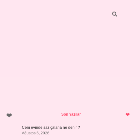
Sidebar
vdcasino güncel giriş
Son Yazılar
Cem evinde saz çalana ne denir ?
Ağustos 6, 2026