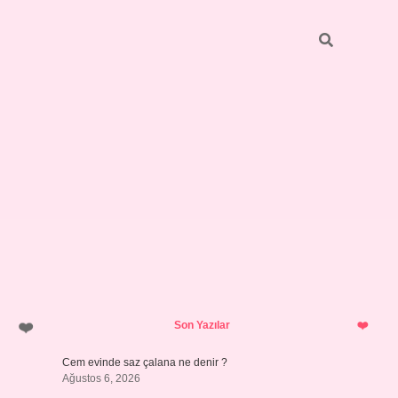
Sidebar
vdcasino güncel giriş
Son Yazılar
Cem evinde saz çalana ne denir ?
Ağustos 6, 2026