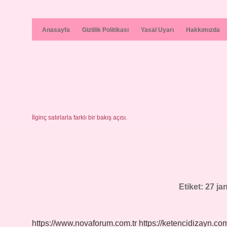
Anasayfa
Gizlilik Politikası
Yasal Uyarı
Hakkımızda
İlginç satırlarla farklı bir bakış açısı.
Etiket:
27 jan
https://www.novaforum.com.tr
https://ketencidizayn.com