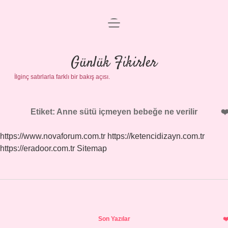
menüyü
Anasayfa
aç
Gizlilik Politikası
Günlük Fikirler
İlginç satırlarla farklı bir bakış açısı.
Yasal Uyarı
Hakkımızda
Etiket:
Anne sütü içmeyen bebeğe ne verilir
https://www.novaforum.com.tr
https://ketencidizayn.com.tr
https://eradoor.com.tr
Sitemap
Sidebar
Son Yazılar