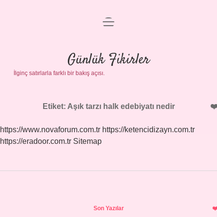
menüyü
Anasayfa
aç
Gizlilik Politikası
Günlük Fikirler
İlginç satırlarla farklı bir bakış açısı.
Yasal Uyarı
Hakkımızda
Etiket:
Aşık tarzı halk edebiyatı nedir
https://www.novaforum.com.tr
https://ketencidizayn.com.tr
https://eradoor.com.tr
Sitemap
Sidebar
Son Yazılar