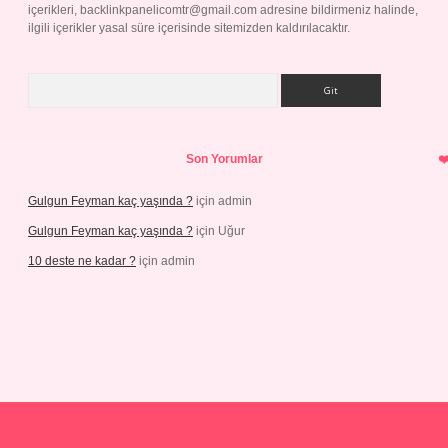
içerikleri,
backlinkpanelicomtr@gmail.com
adresine bildirmeniz halinde,
ilgili içerikler yasal süre içerisinde sitemizden kaldırılacaktır.
Arama
Son Yorumlar
Gulgun Feyman kaç yaşında ?
için
admin
Gulgun Feyman kaç yaşında ?
için
Uğur
10 deste ne kadar ?
için
admin
iriş