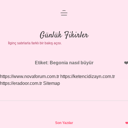
menüyü
Anasayfa
aç
Gizlilik Politikası
Günlük Fikirler
İlginç satırlarla farklı bir bakış açısı.
Yasal Uyarı
Hakkımızda
Etiket:
Begonia nasıl büyür
https://www.novaforum.com.tr
https://ketencidizayn.com.tr
https://eradoor.com.tr
Sitemap
Sidebar
Son Yazılar