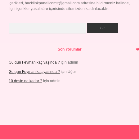
içerikleri,
backlinkpanelicomtr@gmail.com
adresine bildirmeniz halinde,
ilgili içerikler yasal süre içerisinde sitemizden kaldırılacaktır.
Arama
Son Yorumlar
Gulgun Feyman kaç yaşında ?
için
admin
Gulgun Feyman kaç yaşında ?
için
Uğur
10 deste ne kadar ?
için
admin
iriş