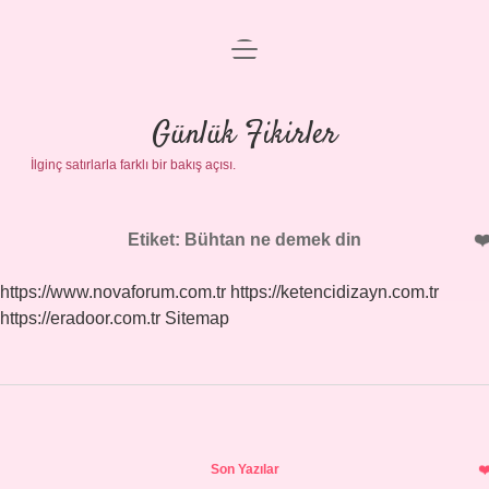
menüyü
Anasayfa
aç
Gizlilik Politikası
Günlük Fikirler
İlginç satırlarla farklı bir bakış açısı.
Yasal Uyarı
Hakkımızda
Etiket:
Bühtan ne demek din
https://www.novaforum.com.tr
https://ketencidizayn.com.tr
https://eradoor.com.tr
Sitemap
Sidebar
Son Yazılar