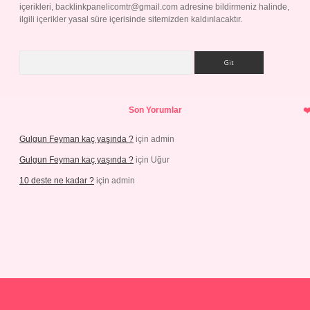
içerikleri,
backlinkpanelicomtr@gmail.com
adresine bildirmeniz halinde,
ilgili içerikler yasal süre içerisinde sitemizden kaldırılacaktır.
Arama
Son Yorumlar
Gulgun Feyman kaç yaşında ?
için
admin
Gulgun Feyman kaç yaşında ?
için
Uğur
10 deste ne kadar ?
için
admin
iriş