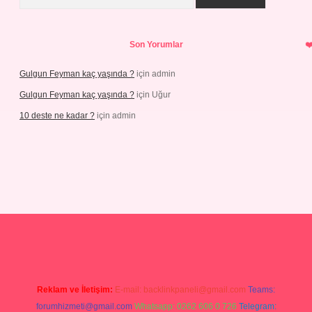
Son Yorumlar
Gulgun Feyman kaç yaşında ?
için
admin
Gulgun Feyman kaç yaşında ?
için
Uğur
10 deste ne kadar ?
için
admin
riş
Reklam ve İletişim:
E-mail:
backlinkpaneli@gmail.com
Teams:
forumhizmeti@gmail.com
Whatsapp: 0262 606 0 726
Telegram: