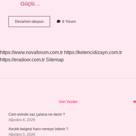
Güçlü…
Kuzu
Devamını okuyun
8 Yorum
ciğer
tavada
kaç
dakikada
pişer
https://www.novaforum.com.tr
https://ketencidizayn.com.tr
?
https://eradoor.com.tr
Sitemap
Sidebar
Son Yazılar
Cem evinde saz çalana ne denir ?
Ağustos 6, 2026
Avcılık belgesi harcı nereye ödenir ?
Ağustos 5, 2026