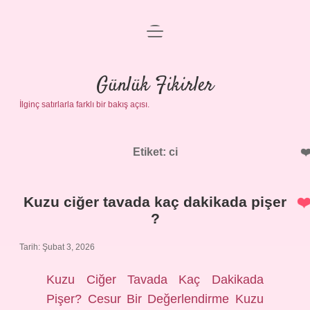
menüyü
Anasayfa
aç
Gizlilik Politikası
Günlük Fikirler
İlginç satırlarla farklı bir bakış açısı.
Yasal Uyarı
Hakkımızda
Etiket:
ci
Kuzu ciğer tavada kaç dakikada pişer
?
Tarih: Şubat 3, 2026
Kuzu Ciğer Tavada Kaç Dakikada
Pişer? Cesur Bir Değerlendirme Kuzu