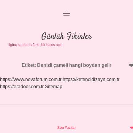
menüyü
Anasayfa
aç
Gizlilik Politikası
Günlük Fikirler
İlginç satırlarla farklı bir bakış açısı.
Yasal Uyarı
Hakkımızda
Etiket:
Denizli çameli hangi boydan gelir
https://www.novaforum.com.tr
https://ketencidizayn.com.tr
https://eradoor.com.tr
Sitemap
Sidebar
Son Yazılar