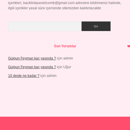
içerikleri,
backlinkpanelicomtr@gmail.com
adresine bildirmeniz halinde,
ilgili içerikler yasal süre içerisinde sitemizden kaldırılacaktır.
Arama
Son Yorumlar
Gulgun Feyman kaç yaşında ?
için
admin
Gulgun Feyman kaç yaşında ?
için
Uğur
10 deste ne kadar ?
için
admin
giriş