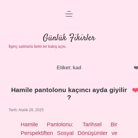
menüyü
Anasayfa
aç
Gizlilik Politikası
Günlük Fikirler
İlginç satırlarla farklı bir bakış açısı.
Yasal Uyarı
Hakkımızda
Etiket:
kad
Hamile pantolonu kaçıncı ayda giyilir
?
Tarih: Aralık 28, 2025
Hamile Pantolonu: Tarihsel Bir
Perspektiften Sosyal Dönüşümler ve