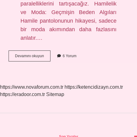
paralelliklerini tartışacağız. Hamilelik
ve Moda: Geçmişin Beden Algıları
Hamile pantolonunun hikayesi, sadece
bir moda akımından daha fazlasını
anlatır.…
Hamile
Devamını okuyun
6 Yorum
pantolonu
kaçıncı
ayda
giyilir
?
https://www.novaforum.com.tr
https://ketencidizayn.com.tr
https://eradoor.com.tr
Sitemap
Sidebar
Son Yazılar