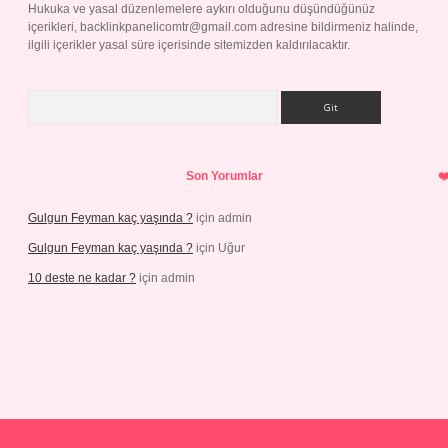
Hukuka ve yasal düzenlemelere aykırı olduğunu düşündüğünüz
içerikleri,
backlinkpanelicomtr@gmail.com
adresine bildirmeniz halinde,
ilgili içerikler yasal süre içerisinde sitemizden kaldırılacaktır.
Arama
Son Yorumlar
Gulgun Feyman kaç yaşında ?
için
admin
Gulgun Feyman kaç yaşında ?
için
Uğur
10 deste ne kadar ?
için
admin
iriş