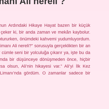
nı Ali nereli ?
nun Ardındaki Hikaye Hayat bazen bir küçük
re çeker ki, bir anda zaman ve mekân kaybolur.
 otururken, önümdeki kahvemi yudumluyordum.
anı Ali nereli?” sorusuyla gerçeklikten bir an
 cümle seni bir yolculuğa çıkarır ya, işte bu da
famda bir düşünceye dönüşmeden önce, hiçbir
a olsun, Ali’nin hikayesi var.” Ali’yi İlk Kez
 Limanı’nda gördüm. O zamanlar sadece bir