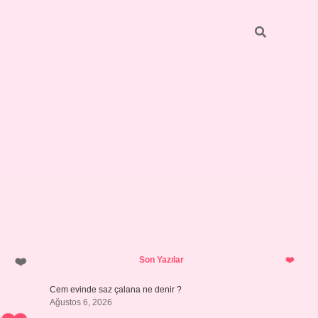
Sidebar
vdcasino güncel giriş
Son Yazılar
Cem evinde saz çalana ne denir ?
Ağustos 6, 2026