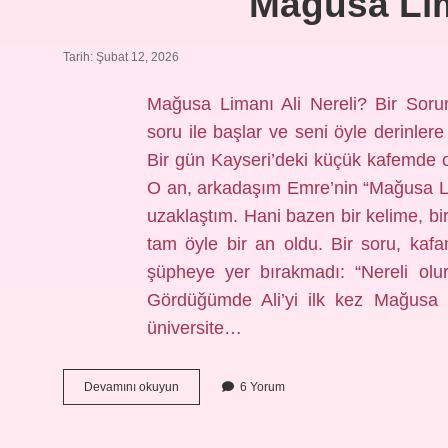
Mağusa Lima
Tarih: Şubat 12, 2026
Mağusa Limanı Ali Nereli? Bir Soru
soru ile başlar ve seni öyle derinle
Bir gün Kayseri’deki küçük kafemde
O an, arkadaşım Emre’nin “Mağusa Lim
uzaklaştım. Hani bazen bir kelime, bir
tam öyle bir an oldu. Bir soru, ka
şüpheye yer bırakmadı: “Nereli olurs
Gördüğümde Ali’yi ilk kez Mağusa
üniversite…
Mağusa
Devamını okuyun
6 Yorum
Limanı
Ali
nereli