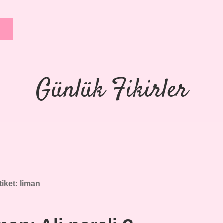
Günlük Fikirler
tiket:
liman