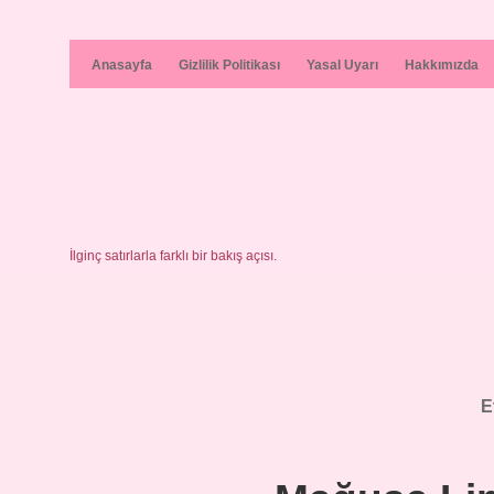
Anasayfa
Gizlilik Politikası
Yasal Uyarı
Hakkımızda
İlginç satırlarla farklı bir bakış açısı.
E