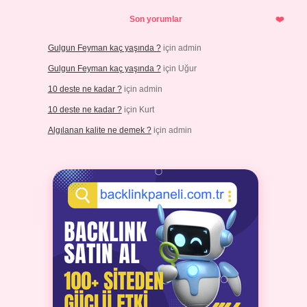
Son yorumlar
Gulgun Feyman kaç yaşında ?
için
admin
Gulgun Feyman kaç yaşında ?
için
Uğur
10 deste ne kadar ?
için
admin
10 deste ne kadar ?
için
Kurt
Algılanan kalite ne demek ?
için
admin