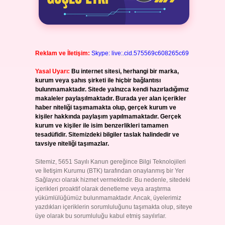
Reklam ve İletişim:
Skype: live:.cid.575569c608265c69
Yasal Uyarı:
Bu internet sitesi, herhangi bir marka,
kurum veya şahıs şirketi ile hiçbir bağlantısı
bulunmamaktadır. Sitede yalnızca kendi hazırladığımız
makaleler paylaşılmaktadır. Burada yer alan içerikler
haber niteliği taşımamakta olup, gerçek kurum ve
kişiler hakkında paylaşım yapılmamaktadır. Gerçek
kurum ve kişiler ile isim benzerlikleri tamamen
tesadüfidir. Sitemizdeki bilgiler taslak halindedir ve
tavsiye niteliği taşımazlar.
Sitemiz, 5651 Sayılı Kanun gereğince Bilgi Teknolojileri
ve İletişim Kurumu (BTK) tarafından onaylanmış bir Yer
Sağlayıcı olarak hizmet vermektedir. Bu nedenle, sitedeki
içerikleri proaktif olarak denetleme veya araştırma
yükümlülüğümüz bulunmamaktadır. Ancak, üyelerimiz
yazdıkları içeriklerin sorumluluğunu taşımakta olup, siteye
üye olarak bu sorumluluğu kabul etmiş sayılırlar.