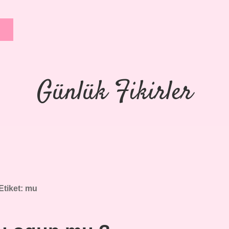
Günlük Fikirler
Etiket:
mu