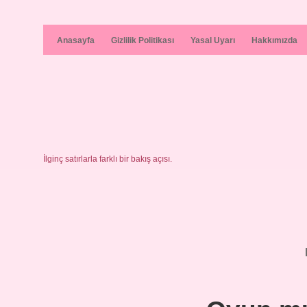
Anasayfa
Gizlilik Politikası
Yasal Uyarı
Hakkımızda
İlginç satırlarla farklı bir bakış açısı.