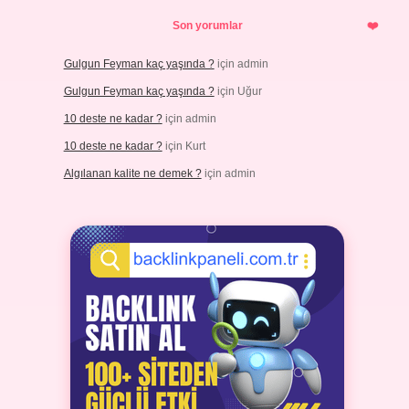
Son yorumlar
Gulgun Feyman kaç yaşında ?
için
admin
Gulgun Feyman kaç yaşında ?
için
Uğur
10 deste ne kadar ?
için
admin
10 deste ne kadar ?
için
Kurt
Algılanan kalite ne demek ?
için
admin