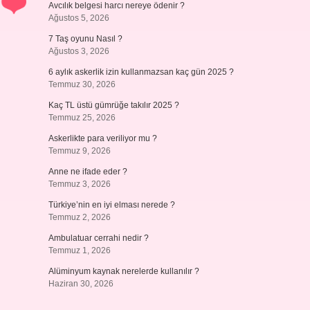
Avcılık belgesi harcı nereye ödenir ?
Ağustos 5, 2026
7 Taş oyunu Nasıl ?
Ağustos 3, 2026
6 aylık askerlik izin kullanmazsan kaç gün 2025 ?
Temmuz 30, 2026
Kaç TL üstü gümrüğe takılır 2025 ?
Temmuz 25, 2026
Askerlikte para veriliyor mu ?
Temmuz 9, 2026
Anne ne ifade eder ?
Temmuz 3, 2026
Türkiye’nin en iyi elması nerede ?
Temmuz 2, 2026
Ambulatuar cerrahi nedir ?
Temmuz 1, 2026
Alüminyum kaynak nerelerde kullanılır ?
Haziran 30, 2026