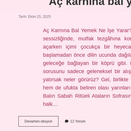
Aç karnına bal 
Tarih: Ekim 25, 2025
Aç Karnına Bal Yemek Ne İşe Yarar? 
sessizliğinde, mutfak tezgâhına 
açarken içimi çocukça bir heyeca
başlamadan önce dilin ucunda dağı
geleceğe bağlayan bir köprü gibi.
sorusunu sadece geleneksel bir alış
yatırsak neler görürüz? Gel, birlik
hem de ufukta beliren olası yarınl
Balın Sabah Ritüeli Ataların Sofra
halk…
Aç
Devamını okuyun
12 Yorum
karnına