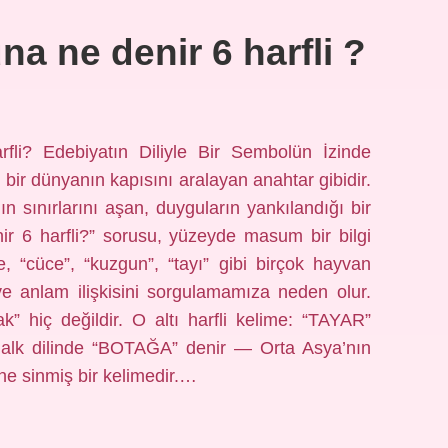
a ne denir 6 harfli ?
li? Edebiyatın Diliyle Bir Sembolün İzinde
r; bir dünyanın kapısını aralayan anahtar gibidir.
n sınırlarını aşan, duyguların yankılandığı bir
ir 6 harfli?” sorusu, yüzeyde masum bir bilgi
, “cüce”, “kuzgun”, “tayı” gibi birçok hayvan
 ve anlam ilişkisini sorgulamamıza neden olur.
k” hiç değildir. O altı harfli kelime: “TAYAR”
halk dilinde “BOTAĞA” denir — Orta Asya’nın
ne sinmiş bir kelimedir.…