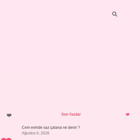
Sidebar
vdcasino güncel giriş
Son Yazılar
Cem evinde saz çalana ne denir ?
Ağustos 6, 2026