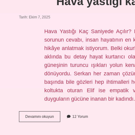
Hava yastığı k
Tarih: Ekim 7, 2025
Hava Yastığı Kaç Saniyede Açılır? 
sorunun cevabı, insan hayatının en k
hikâye anlatmak istiyorum. Belki okur
aklında bu detay hayat kurtarıcı ol
güneşinin turuncu ışıkları yolun ke
dönüyordu. Serkan her zaman çözüm o
başında bile gözleri hep ihtimalleri h
koltukta oturan Elif ise empatik v
duyguların gücüne inanan bir kadındı
Hava
Devamını okuyun
12 Yorum
yastığı
kaç
saniyede