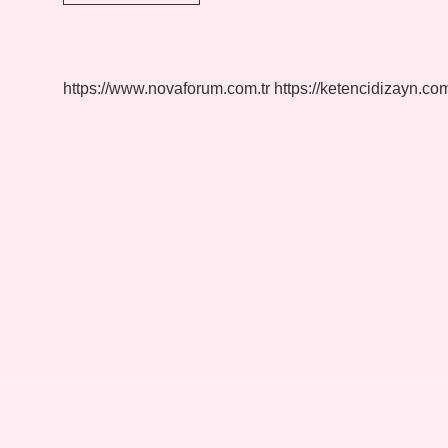
yavrusuna
ne
denir
6
harfli
https://www.novaforum.com.tr
https://ketencidizayn.com
?