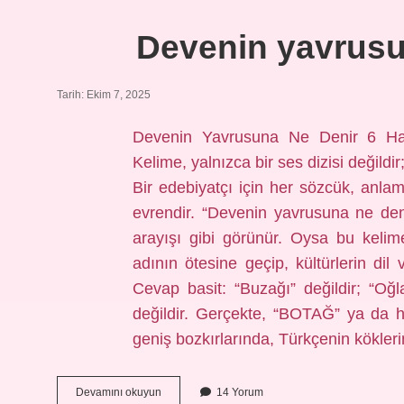
açılır
?
Devenin yavrusun
Tarih: Ekim 7, 2025
Devenin Yavrusuna Ne Denir 6 Harf
Kelime, yalnızca bir ses dizisi değildi
Bir edebiyatçı için her sözcük, anlamı
evrendir. “Devenin yavrusuna ne den
arayışı gibi görünür. Oysa bu kelime
adının ötesine geçip, kültürlerin dil
Cevap basit: “Buzağı” değildir; “Oğla
değildir. Gerçekte, “BOTAĞ” ya da 
geniş bozkırlarında, Türkçenin kökleri
Devenin
Devamını okuyun
14 Yorum