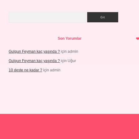
Arama
Son Yorumlar
Gulgun Feyman kaç yaşında ?
için
admin
Gulgun Feyman kaç yaşında ?
için
Uğur
10 deste ne kadar ?
için
admin
iş