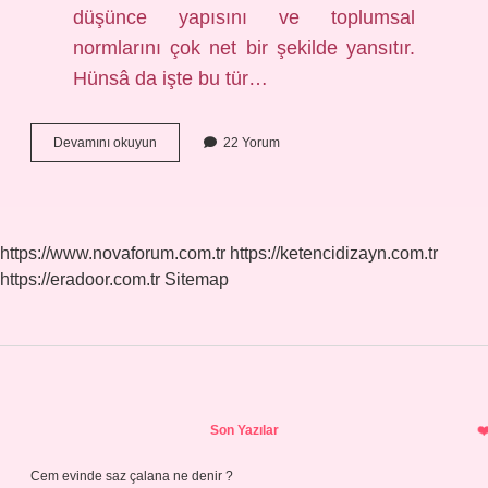
düşünce yapısını ve toplumsal
normlarını çok net bir şekilde yansıtır.
Hünsâ da işte bu tür…
Hünsâ
Devamını okuyun
22 Yorum
Arapca
ne
demek
?
https://www.novaforum.com.tr
https://ketencidizayn.com.tr
https://eradoor.com.tr
Sitemap
Sidebar
Son Yazılar
Cem evinde saz çalana ne denir ?