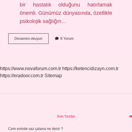
bir hastalık olduğunu hatırlamak
önemli. Günümüz dünyasında, özellikle
psikolojik sağlığın…
Depresyondaki
Devamını okuyun
8 Yorum
insan
nasıl
davranır
?
https://www.novaforum.com.tr
https://ketencidizayn.com.tr
https://eradoor.com.tr
Sitemap
Sidebar
Son Yazılar
Cem evinde saz çalana ne denir ?