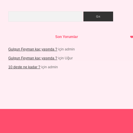
Arama
Son Yorumlar
Gulgun Feyman kaç yaşında ?
için
admin
Gulgun Feyman kaç yaşında ?
için
Uğur
10 deste ne kadar ?
için
admin
iş