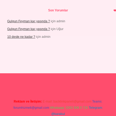
Son Yorumlar
Gulgun Feyman kaç yaşında ?
için
admin
Gulgun Feyman kaç yaşında ?
için
Uğur
10 deste ne kadar ?
için
admin
iriş
Reklam ve İletişim:
E-mail:
backlinkpaneli@gmail.com
Teams:
forumhizmeti@gmail.com
Whatsapp: 0262 606 0 726
Telegram:
@karabul