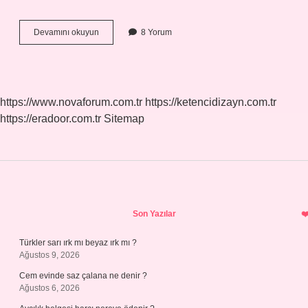
Kara
Devamını okuyun
8 Yorum
Harp
sayısal
mı
?
https://www.novaforum.com.tr
https://ketencidizayn.com.tr
https://eradoor.com.tr
Sitemap
Sidebar
Son Yazılar
Türkler sarı ırk mı beyaz ırk mı ?
Ağustos 9, 2026
Cem evinde saz çalana ne denir ?
Ağustos 6, 2026