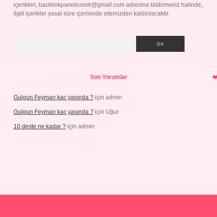
içerikleri,
backlinkpanelicomtr@gmail.com
adresine bildirmeniz halinde,
ilgili içerikler yasal süre içerisinde sitemizden kaldırılacaktır.
Arama
Son Yorumlar
Gulgun Feyman kaç yaşında ?
için
admin
Gulgun Feyman kaç yaşında ?
için
Uğur
10 deste ne kadar ?
için
admin
iriş