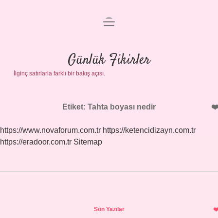
menüyü
Anasayfa
aç
Gizlilik Politikası
Günlük Fikirler
İlginç satırlarla farklı bir bakış açısı.
Yasal Uyarı
Hakkımızda
Etiket:
Tahta boyası nedir
https://www.novaforum.com.tr
https://ketencidizayn.com.tr
https://eradoor.com.tr
Sitemap
Sidebar
Son Yazılar