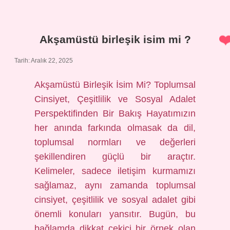
özellikleri
nelerdir
?
Akşamüstü birleşik isim mi ?
Tarih: Aralık 22, 2025
Akşamüstü Birleşik İsim Mi? Toplumsal
Cinsiyet, Çeşitlilik ve Sosyal Adalet
Perspektifinden Bir Bakış Hayatımızın
her anında farkında olmasak da dil,
toplumsal normları ve değerleri
şekillendiren güçlü bir araçtır.
Kelimeler, sadece iletişim kurmamızı
sağlamaz, aynı zamanda toplumsal
cinsiyet, çeşitlilik ve sosyal adalet gibi
önemli konuları yansıtır. Bugün, bu
bağlamda dikkat çekici bir örnek olan