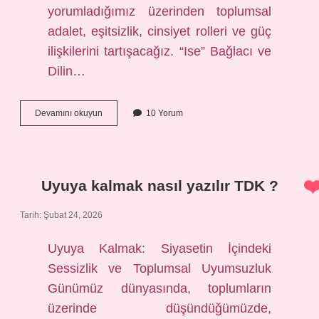
yorumladığımız üzerinden toplumsal
adalet, eşitsizlik, cinsiyet rolleri ve güç
ilişkilerini tartışacağız. “Ise” Bağlacı ve
Dilin…
Ise
Devamını okuyun
10 Yorum
bağlacı
neye
denktir
?
Uyuya kalmak nasıl yazılır TDK ?
Tarih: Şubat 24, 2026
Uyuya Kalmak: Siyasetin İçindeki
Sessizlik ve Toplumsal Uyumsuzluk
Günümüz dünyasında, toplumların
üzerinde düşündüğümüzde,