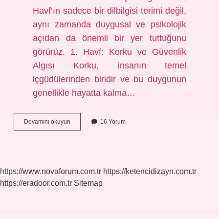
Havf’ın sadece bir dilbilgisi terimi değil,
aynı zamanda duygusal ve psikolojik
açıdan da önemli bir yer tuttuğunu
görürüz. 1. Havf: Korku ve Güvenlik
Algısı Korku, insanın temel
içgüdülerinden biridir ve bu duygunun
genellikle hayatta kalma…
Havf
Devamını okuyun
16 Yorum
ne
demek
9
sınıf
?
https://www.novaforum.com.tr
https://ketencidizayn.com.tr
https://eradoor.com.tr
Sitemap