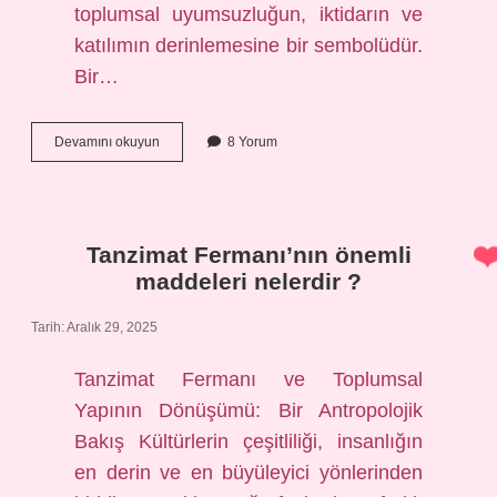
toplumsal uyumsuzluğun, iktidarın ve
katılımın derinlemesine bir sembolüdür.
Bir…
Uyuya
Devamını okuyun
8 Yorum
kalmak
nasıl
yazılır
TDK
?
Tanzimat Fermanı’nın önemli
maddeleri nelerdir ?
Tarih: Aralık 29, 2025
Tanzimat Fermanı ve Toplumsal
Yapının Dönüşümü: Bir Antropolojik
Bakış Kültürlerin çeşitliliği, insanlığın
en derin ve en büyüleyici yönlerinden