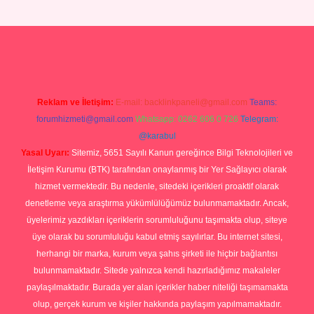
güncel giriş
Reklam ve İletişim:
E-mail:
backlinkpaneli@gmail.com
Teams:
forumhizmeti@gmail.com
Whatsapp: 0262 606 0 726
Telegram:
@karabul
Yasal Uyarı:
Sitemiz, 5651 Sayılı Kanun gereğince Bilgi Teknolojileri ve
İletişim Kurumu (BTK) tarafından onaylanmış bir Yer Sağlayıcı olarak
hizmet vermektedir. Bu nedenle, sitedeki içerikleri proaktif olarak
denetleme veya araştırma yükümlülüğümüz bulunmamaktadır. Ancak,
üyelerimiz yazdıkları içeriklerin sorumluluğunu taşımakta olup, siteye
üye olarak bu sorumluluğu kabul etmiş sayılırlar. Bu internet sitesi,
herhangi bir marka, kurum veya şahıs şirketi ile hiçbir bağlantısı
bulunmamaktadır. Sitede yalnızca kendi hazırladığımız makaleler
paylaşılmaktadır. Burada yer alan içerikler haber niteliği taşımamakta
olup, gerçek kurum ve kişiler hakkında paylaşım yapılmamaktadır.