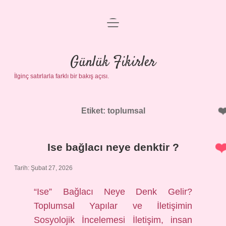
menüyü
Anasayfa
aç
Gizlilik Politikası
Günlük Fikirler
İlginç satırlarla farklı bir bakış açısı.
Yasal Uyarı
Hakkımızda
Etiket:
toplumsal
Ise bağlacı neye denktir ?
Tarih: Şubat 27, 2026
“Ise” Bağlacı Neye Denk Gelir?
Toplumsal Yapılar ve İletişimin
Sosyolojik İncelemesi İletişim, insan