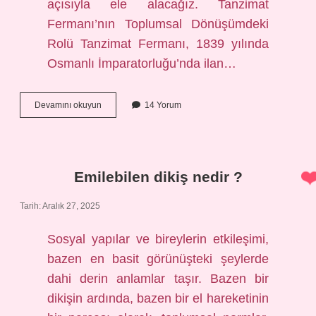
açısıyla ele alacağız. Tanzimat
Fermanı’nın Toplumsal Dönüşümdeki
Rolü Tanzimat Fermanı, 1839 yılında
Osmanlı İmparatorluğu’nda ilan…
Tanzimat
Devamını okuyun
14 Yorum
Fermanı’nın
önemli
maddeleri
nelerdir
?
Emilebilen dikiş nedir ?
Tarih: Aralık 27, 2025
Sosyal yapılar ve bireylerin etkileşimi,
bazen en basit görünüşteki şeylerde
dahi derin anlamlar taşır. Bazen bir
dikişin ardında, bazen bir el hareketinin