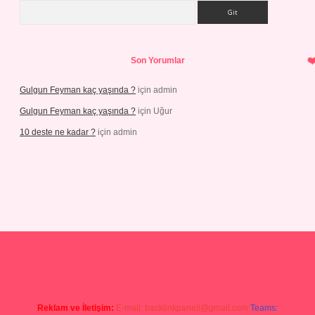
Arama
Son Yorumlar
Gulgun Feyman kaç yaşında ?
için
admin
Gulgun Feyman kaç yaşında ?
için
Uğur
10 deste ne kadar ?
için
admin
no güncel giriş
Reklam ve İletişim:
E-mail:
backlinkpaneli@gmail.com
Teams: