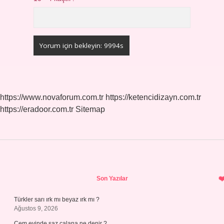
https://www.novaforum.com.tr
https://ketencidizayn.com.tr
https://eradoor.com.tr
Sitemap
Sidebar
Son Yazılar
Türkler sarı ırk mı beyaz ırk mı ?
Ağustos 9, 2026
Cem evinde saz çalana ne denir ?