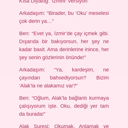
Kısa Diyalog: ‘İzmirli’ Versiyon
Arkadaşım: “Birader, bu ‘Oku’ meselesi
çok derin ya…”
Ben: “Evet ya, İzmir’de çay içmek gibi.
Dışarıda bir bakıyorsun, her şey ne
kadar basit. Ama derinlerine inince, her
şey senin gözlerinin önünde!”
Arkadaşım: “Ya, kardeşim, ne
çayından bahsediyorsun? Bizim
‘Alak’la ne alakamız var?”
Ben: “Oğlum, Alak’la bağlantı kurmaya
çalışıyorum işte. Oku, dediği yer tam
da burada!”
Alak Suresi: Okumak, Anlamak ve