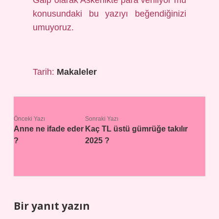
Gaip olarak Askerlikte para veriliyor mu
konusundaki bu yazıyı beğendiğinizi
umuyoruz.
Tarih:
Makaleler
Önceki Yazı
Sonraki Yazı
Anne ne ifade eder
Kaç TL üstü gümrüğe takılır
?
2025 ?
Bir yanıt yazın