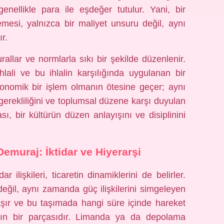
enellikle para ile eşdeğer tutulur. Yani, bir
mesi, yalnızca bir maliyet unsuru değil, aynı
r.
urallar ve normlarla sıkı bir şekilde düzenlenir.
hlali ve bu ihlalin karşılığında uygulanan bir
konomik bir işlem olmanın ötesine geçer; aynı
rekliliğini ve toplumsal düzene karşı duyulan
ı, bir kültürün düzen anlayışını ve disiplinini
Demuraj: İktidar ve Hiyerarşi
r ilişkileri, ticaretin dinamiklerini de belirler.
ğil, aynı zamanda güç ilişkilerini simgeleyen
aşır ve bu taşımada hangi süre içinde hareket
ının bir parçasıdır. Limanda ya da depolama