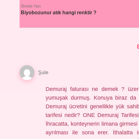
Önceki Yazı
Biyobozunur atık hangi renktir ?
Şule
Demuraj faturası ne demek ? üzerin
yumuşak durmuş. Konuya biraz da
Demuraj ücretini genellikle yük sah
tarifesi nedir? ONE Demuraj Tarifesi
İhracatta, konteynerin limana girmes
ayrılması ile sona erer. İthalatta