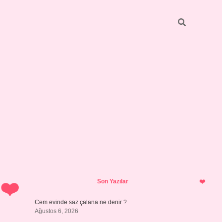
Sidebar
vdcasino günc
Son Yazılar
Cem evinde saz çalana ne denir ?
Ağustos 6, 2026