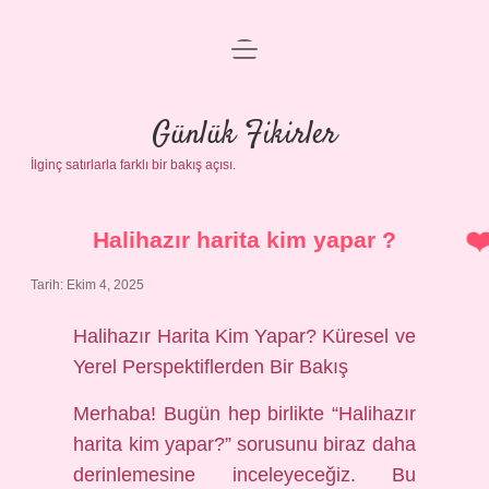
menüyü
Anasayfa
aç
Gizlilik Politikası
Günlük Fikirler
İlginç satırlarla farklı bir bakış açısı.
Yasal Uyarı
Hakkımızda
Halihazır harita kim yapar ?
Tarih: Ekim 4, 2025
Halihazır Harita Kim Yapar? Küresel ve
Yerel Perspektiflerden Bir Bakış
Merhaba! Bugün hep birlikte “Halihazır
harita kim yapar?” sorusunu biraz daha
derinlemesine inceleyeceğiz. Bu