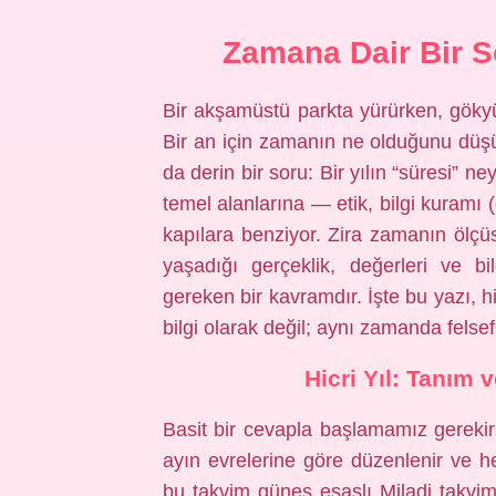
Zamana Dair Bir S
Bir akşamüstü parkta yürürken, gökyüz
Bir an için zamanın ne olduğunu düş
da derin bir soru: Bir yılın “süresi” n
temel alanlarına — etik, bilgi kuramı (
kapılara benziyor. Zira zamanın ölçü
yaşadığı gerçeklik, değerleri ve bi
gereken bir kavramdır. İşte bu yazı, h
bilgi olarak değil; aynı zamanda felsef
Hicri Yıl: Tanım 
Basit bir cevapla başlamamız gerekirs
ayın evrelerine göre düzenlenir ve he
bu takvim güneş esaslı Miladi takvim