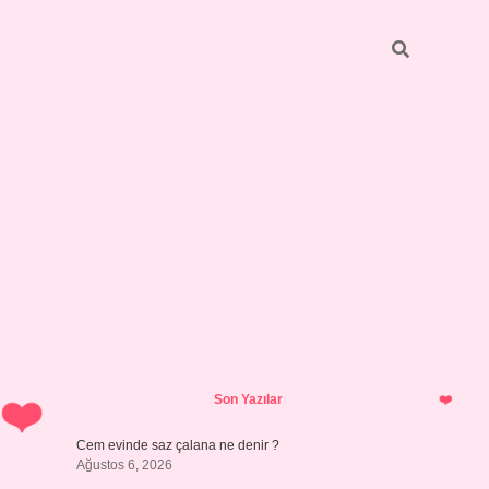
Sidebar
vdcasino günc
Son Yazılar
Cem evinde saz çalana ne denir ?
Ağustos 6, 2026