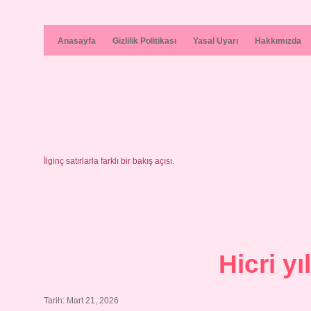
Anasayfa
Gizlilik Politikası
Yasal Uyarı
Hakkımızda
İlginç satırlarla farklı bir bakış açısı.
Hicri y
Tarih: Mart 21, 2026