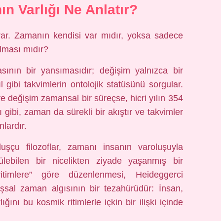
ın Varlığı Ne Anlatır?
orar. Zamanın kendisi var mıdır, yoksa sadece
ılması mıdır?
sının bir yansımasıdır; değişim yalnızca bir
l gibi takvimlerin ontolojik statüsünü sorgular.
e değişim zamansal bir süreçse, hicri yılın 354
gibi, zaman da sürekli bir akıştır ve takvimler
lardır.
şçu filozoflar, zamanı insanın varoluşuyla
çülebilen bir nicelikten ziyade yaşanmış bir
ritimlere” göre düzenlenmesi, Heideggerci
uşsal zaman algısının bir tezahürüdür: İnsan,
ığını bu kosmik ritimlerle içkin bir ilişki içinde