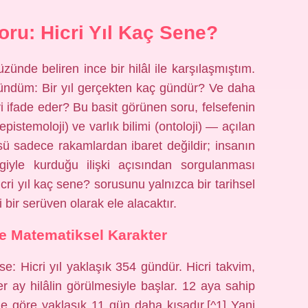
oru: Hicri Yıl Kaç Sene?
ünde beliren ince bir hilâl ile karşılaşmıştım.
ündüm: Bir yıl gerçekten kaç gündür? Ve daha
eyi ifade eder? Bu basit görünen soru, felsefenin
epistemoloji) ve varlık bilimi (ontoloji) — açılan
sü sadece rakamlardan ibaret değildir; insanın
lgiyle kurduğu ilişki açısından sorgulanması
icri yıl kaç sene? sorusunu yalnızca bir tarihsel
i bir serüven olarak ele alacaktır.
ve Matematiksel Karakter
e: Hicri yıl yaklaşık 354 gündür. Hicri takvim,
r ay hilâlin görülmesiyle başlar. 12 aya sahip
e göre yaklaşık 11 gün daha kısadır.[^1] Yani