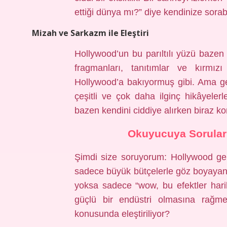
ettiği dünya mı?” diye kendinize sorabil
Mizah ve Sarkazm ile Eleştiri
Hollywood’un bu parıltılı yüzü bazen 
fragmanları, tanıtımlar ve kırm
Hollywood’a bakıyormuş gibi. Ama g
çeşitli ve çok daha ilginç hikâyele
bazen kendini ciddiye alırken biraz k
Okuyucuya Sorular
Şimdi size soruyorum: Hollywood ge
sadece büyük bütçelerle göz boyayan bi
yoksa sadece “wow, bu efektler har
güçlü bir endüstri olmasına rağmen
konusunda eleştiriliyor?