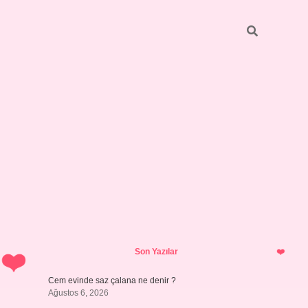
Sidebar
vdcasino g
Son Yazılar
Cem evinde saz çalana ne denir ?
Ağustos 6, 2026