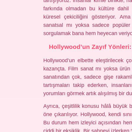
tartışıyoruz. İnsanlar kimle birlikte, 
farkında olmadan bu kültüre dahil
küresel çekiciliğini gösteriyor. Am
sanatsal mı yoksa sadece popüler
sorgulamak bana hem heyecan veriyor
Hollywood’un Zayıf Yönleri:
Hollywood’un elbette eleştirilecek ç
kazançta. Film sanat mı yoksa ürü
sanatından çok, sadece gişe rakaml
tartışmaları takip ederken, insanla
yorumları görmek artık alışılmış bir d
Ayrıca, çeşitlilik konusu hâlâ büyük b
öne çıkarılıyor. Hollywood, kendi sın
Bu durum hem izleyici açısından hem d
ciddi bir eksiklik. Bir sahneyi izlerk