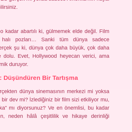
irsiniz.
o kadar abartılı ki, gülmemek elde değil. Film
ızı halı pozları… Sanki tüm dünya sadece
erçek şu ki, dünya çok daha büyük, çok daha
rle dolu. Evet, Hollywood heyecan verici, ama
omik duruyor.
: Düşündüren Bir Tartışma
rçekten dünya sinemasının merkezi mi yoksa
r dev mi? İzlediğiniz bir film sizi etkiliyor mu,
ika” mı diyorsunuz? Ve en önemlisi, bu kadar
, neden hâlâ çeşitlilik ve hikaye derinliği