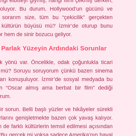
hangi elbiseyi giymiş, hangi filmi çekmiş derken,
 oluyor. Bu durum, Hollywood’un gücünü ve
a sorarım size, tüm bu “çekicilik” gerçekten
 kültürün büyüsü mü? İzmir’de oturup bunu
 hem de sinir bozucu geliyor.
 Parlak Yüzeyin Ardındaki Sorunlar
ok yönü var. Öncelikle, odak çoğunlukla ticari
n mü? Soruyu soruyorum çünkü bazen sinema
arı konuşuluyor. İzmir’de sosyal medyada bu
rın “Oscar almış ama berbat bir film” dediği
urum.
ir sorun. Belli başlı yüzler ve hikâyeler sürekli
ırlarını genişletmekte bazen çok yavaş kalıyor.
e farklı kültürlerin temsil edilmesi açısından
en “Bu gerçek mi yoksa sadece Amerika’nın hayal