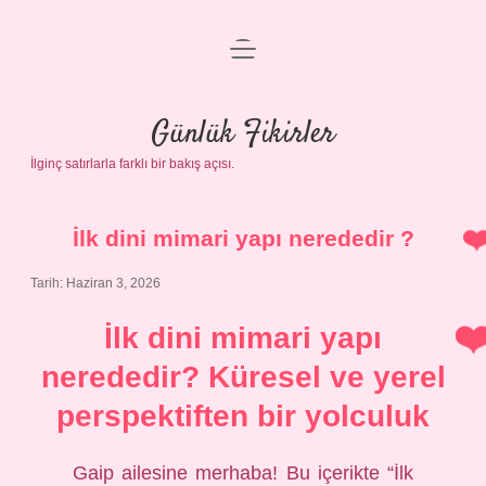
menüyü
Anasayfa
aç
Gizlilik Politikası
Günlük Fikirler
İlginç satırlarla farklı bir bakış açısı.
Yasal Uyarı
Hakkımızda
İlk dini mimari yapı nerededir ?
Tarih: Haziran 3, 2026
İlk dini mimari yapı
nerededir? Küresel ve yerel
perspektiften bir yolculuk
Gaip ailesine merhaba! Bu içerikte “İlk