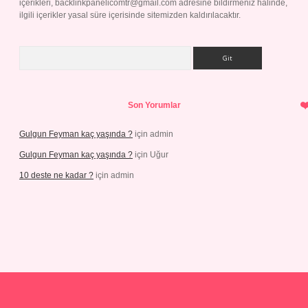
içerikleri,
backlinkpanelicomtr@gmail.com
adresine bildirmeniz halinde,
ilgili içerikler yasal süre içerisinde sitemizden kaldırılacaktır.
Arama
Son Yorumlar
Gulgun Feyman kaç yaşında ?
için
admin
Gulgun Feyman kaç yaşında ?
için
Uğur
10 deste ne kadar ?
için
admin
iriş