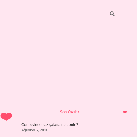
Sidebar
vdcasino gün
Son Yazılar
Cem evinde saz çalana ne denir ?
Ağustos 6, 2026