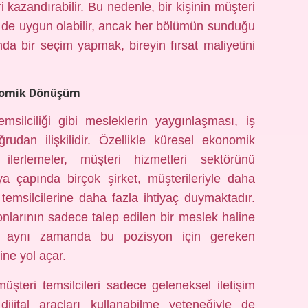
i kazandırabilir. Bu nedenle, bir kişinin müşteri
üm de uygun olabilir, ancak her bölümün sunduğu
sında bir seçim yapmak, bireyin fırsat maliyetini
onomik Dönüşüm
silciliği gibi mesleklerin yaygınlaşması, iş
udan ilişkilidir. Özellikle küresel ekonomik
k ilerlemeler, müşteri hizmetleri sektörünü
nya çapında birçok şirket, müşterileriyle daha
i temsilcilerine daha fazla ihtiyaç duymaktadır.
onlarının sadece talep edilen bir meslek haline
, aynı zamanda bu pozisyon için gereken
ine yol açar.
üşteri temsilcileri sadece geleneksel iletişim
dijital araçları kullanabilme yeteneğiyle de