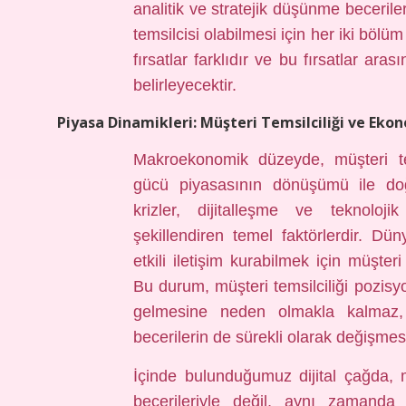
analitik ve stratejik düşünme beceriler
temsilcisi olabilmesi için her iki böl
fırsatlar farklıdır ve bu fırsatlar ara
belirleyecektir.
Piyasa Dinamikleri: Müşteri Temsilciliği ve Ek
Makroekonomik düzeyde, müşteri tem
gücü piyasasının dönüşümü ile doğr
krizler, dijitalleşme ve teknoloji
şekillendiren temel faktörlerdir. Dü
etkili iletişim kurabilmek için müşter
Bu durum, müşteri temsilciliği pozisy
gelmesine neden olmakla kalmaz
becerilerin de sürekli olarak değişmes
İçinde bulunduğumuz dijital çağda, m
becerileriyle değil, aynı zamanda 