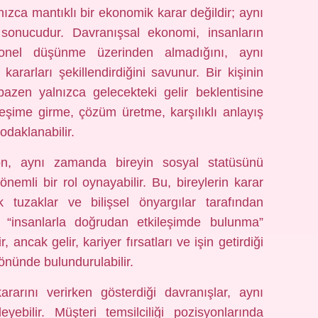
ızca mantıklı bir ekonomik karar değildir; aynı
 sonucudur. Davranışsal ekonomi, insanların
yonel düşünme üzerinden almadığını, aynı
ararları şekillendirdiğini savunur. Bir kişinin
bazen yalnızca gelecekteki gelir beklentisine
leşime girme, çözüm üretme, karşılıklı anlayış
 odaklanabilir.
syon, aynı zamanda bireyin sosyal statüsünü
nemli bir rol oynayabilir. Bu, bireylerin karar
ik tuzaklar ve bilişsel önyargılar tarafından
işin “insanlarla doğrudan etkileşimde bulunma”
 ancak gelir, kariyer fırsatları ve işin getirdiği
 önünde bulundurulabilir.
ararını verirken gösterdiği davranışlar, aynı
ebilir. Müşteri temsilciliği pozisyonlarında