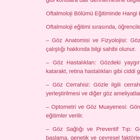
gibi konulara dair derinlemesine bilgil
Oftalmoloji Bölümü Eğitiminde Hangi K
Oftalmoloji eğitimi sırasında, öğrencil
– Göz Anatomisi ve Fizyolojisi: Gözü
çalıştığı hakkında bilgi sahibi olunur.
– Göz Hastalıkları: Gözdeki yaygın
katarakt, retina hastalıkları gibi ciddi 
– Göz Cerrahisi: Gözle ilgili cerrah
yerleştirilmesi ve diğer göz ameliyatlar
– Optometri ve Göz Muayenesi: Görme 
eğitimler verilir.
– Göz Sağlığı ve Preventif Tıp: Gö
başlama, genetik ve çevresel faktörler