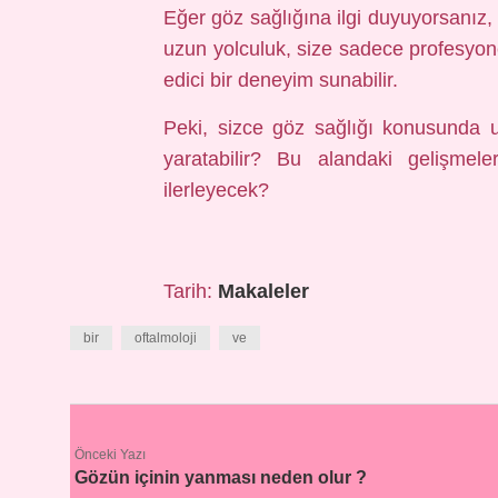
Eğer göz sağlığına ilgi duyuyorsanız, of
uzun yolculuk, size sadece profesyone
edici bir deneyim sunabilir.
Peki, sizce göz sağlığı konusunda 
yaratabilir? Bu alandaki gelişmel
ilerleyecek?
Tarih:
Makaleler
bir
oftalmoloji
ve
Önceki Yazı
Gözün içinin yanması neden olur ?