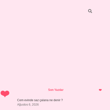
Sidebar
vdcasino gü
Son Yazılar
Cem evinde saz çalana ne denir ?
Ağustos 6, 2026