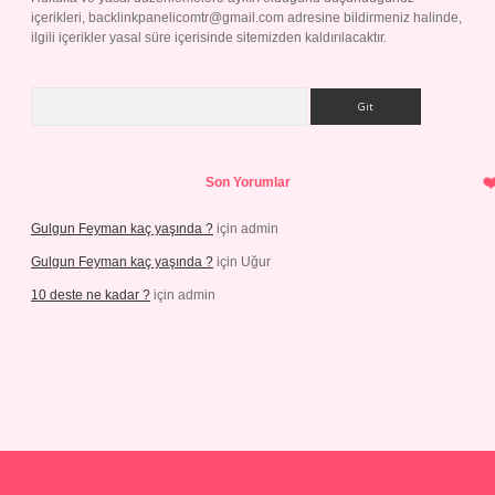
içerikleri,
backlinkpanelicomtr@gmail.com
adresine bildirmeniz halinde,
ilgili içerikler yasal süre içerisinde sitemizden kaldırılacaktır.
Arama
Son Yorumlar
Gulgun Feyman kaç yaşında ?
için
admin
Gulgun Feyman kaç yaşında ?
için
Uğur
10 deste ne kadar ?
için
admin
vdcasino güncel giriş