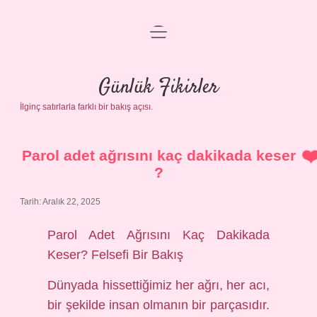
menüyü
Anasayfa
aç
Gizlilik Politikası
Günlük Fikirler
İlginç satırlarla farklı bir bakış açısı.
Yasal Uyarı
Hakkımızda
Parol adet ağrısını kaç dakikada keser
?
Tarih: Aralık 22, 2025
Parol Adet Ağrısını Kaç Dakikada
Keser? Felsefi Bir Bakış
Dünyada hissettiğimiz her ağrı, her acı,
bir şekilde insan olmanın bir parçasıdır.