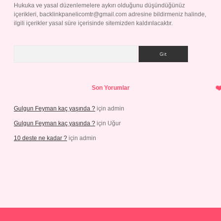
Hukuka ve yasal düzenlemelere aykırı olduğunu düşündüğünüz
içerikleri,
backlinkpanelicomtr@gmail.com
adresine bildirmeniz halinde,
ilgili içerikler yasal süre içerisinde sitemizden kaldırılacaktır.
Arama
Son Yorumlar
Gulgun Feyman kaç yaşında ?
için
admin
Gulgun Feyman kaç yaşında ?
için
Uğur
10 deste ne kadar ?
için
admin
iş