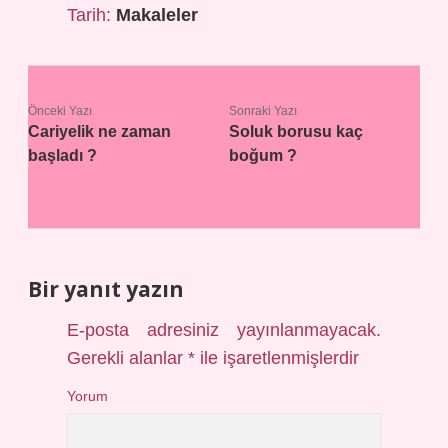
Tarih:
Makaleler
Önceki Yazı
Sonraki Yazı
Cariyelik ne zaman
Soluk borusu kaç
başladı ?
boğum ?
Bir yanıt yazın
E-posta adresiniz yayınlanmayacak.
Gerekli alanlar
*
ile işaretlenmişlerdir
Yorum