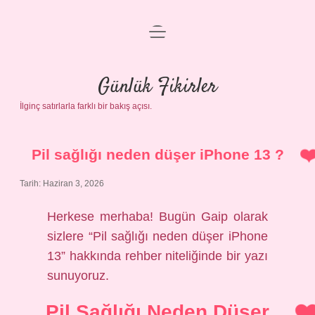
menüyü
Anasayfa
aç
Gizlilik Politikası
Günlük Fikirler
İlginç satırlarla farklı bir bakış açısı.
Yasal Uyarı
Hakkımızda
Pil sağlığı neden düşer iPhone 13 ?
Tarih: Haziran 3, 2026
Herkese merhaba! Bugün Gaip olarak
sizlere “Pil sağlığı neden düşer iPhone
13” hakkında rehber niteliğinde bir yazı
sunuyoruz.
Pil Sağlığı Neden Düşer