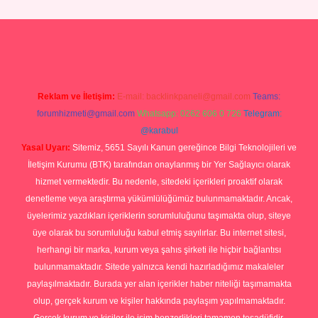
dcasino güncel giriş
Reklam ve İletişim:
E-mail:
backlinkpaneli@gmail.com
Teams:
forumhizmeti@gmail.com
Whatsapp: 0262 606 0 726
Telegram:
@karabul
Yasal Uyarı:
Sitemiz, 5651 Sayılı Kanun gereğince Bilgi Teknolojileri ve
İletişim Kurumu (BTK) tarafından onaylanmış bir Yer Sağlayıcı olarak
hizmet vermektedir. Bu nedenle, sitedeki içerikleri proaktif olarak
denetleme veya araştırma yükümlülüğümüz bulunmamaktadır. Ancak,
üyelerimiz yazdıkları içeriklerin sorumluluğunu taşımakta olup, siteye
üye olarak bu sorumluluğu kabul etmiş sayılırlar. Bu internet sitesi,
herhangi bir marka, kurum veya şahıs şirketi ile hiçbir bağlantısı
bulunmamaktadır. Sitede yalnızca kendi hazırladığımız makaleler
paylaşılmaktadır. Burada yer alan içerikler haber niteliği taşımamakta
olup, gerçek kurum ve kişiler hakkında paylaşım yapılmamaktadır.