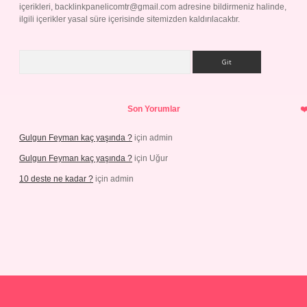
içerikleri,
backlinkpanelicomtr@gmail.com
adresine bildirmeniz halinde,
ilgili içerikler yasal süre içerisinde sitemizden kaldırılacaktır.
Arama
Son Yorumlar
Gulgun Feyman kaç yaşında ?
için
admin
Gulgun Feyman kaç yaşında ?
için
Uğur
10 deste ne kadar ?
için
admin
riş