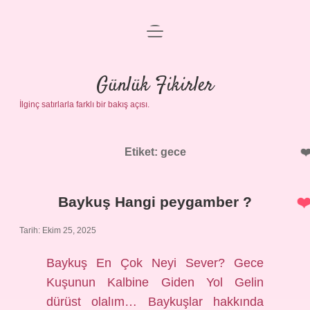
menüyü
Anasayfa
aç
Gizlilik Politikası
Günlük Fikirler
İlginç satırlarla farklı bir bakış açısı.
Yasal Uyarı
Hakkımızda
Etiket:
gece
Baykuş Hangi peygamber ?
Tarih: Ekim 25, 2025
Baykuş En Çok Neyi Sever? Gece
Kuşunun Kalbine Giden Yol Gelin
dürüst olalım… Baykuşlar hakkında