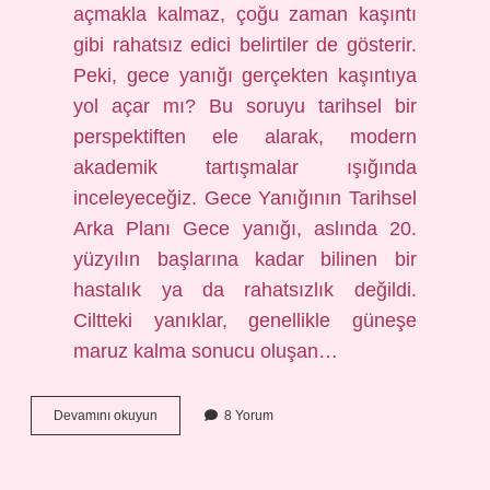
açmakla kalmaz, çoğu zaman kaşıntı
gibi rahatsız edici belirtiler de gösterir.
Peki, gece yanığı gerçekten kaşıntıya
yol açar mı? Bu soruyu tarihsel bir
perspektiften ele alarak, modern
akademik tartışmalar ışığında
inceleyeceğiz. Gece Yanığının Tarihsel
Arka Planı Gece yanığı, aslında 20.
yüzyılın başlarına kadar bilinen bir
hastalık ya da rahatsızlık değildi.
Ciltteki yanıklar, genellikle güneşe
maruz kalma sonucu oluşan…
Gece
Devamını okuyun
8 Yorum
yanığı
kaşıntı
yapar