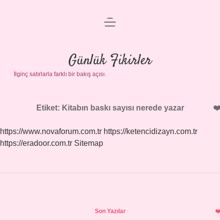
menüyü
Anasayfa
aç
Gizlilik Politikası
Günlük Fikirler
İlginç satırlarla farklı bir bakış açısı.
Yasal Uyarı
Hakkımızda
Etiket:
Kitabın baskı sayısı nerede yazar
https://www.novaforum.com.tr
https://ketencidizayn.com.tr
https://eradoor.com.tr
Sitemap
Sidebar
Son Yazılar