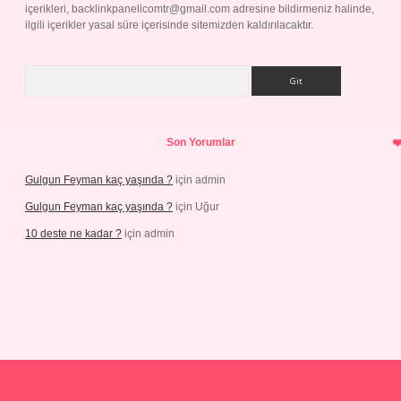
içerikleri,
backlinkpanelicomtr@gmail.com
adresine bildirmeniz halinde,
ilgili içerikler yasal süre içerisinde sitemizden kaldırılacaktır.
Arama
Son Yorumlar
Gulgun Feyman kaç yaşında ?
için
admin
Gulgun Feyman kaç yaşında ?
için
Uğur
10 deste ne kadar ?
için
admin
iriş