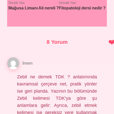
Önceki Yazı
Sonraki Yazı
Mağusa Limanı Ali nereli ?
Fitopatoloji dersi nedir ?
8 Yorum
İmren
Zebil ne demek TDK ? anlatımında
kavramsal çerçeve net, pratik yönler
ise geri planda. Yazının bu bölümünde
Zebil kelimesi TDK’ya göre şu
anlamlara gelir: Ayrıca, zebil etmek
kelimesi ise gereksiz yere kullanmak