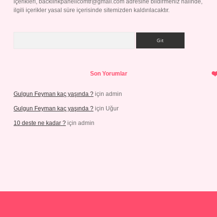
içerikleri,
backlinkpanelicomtr@gmail.com
adresine bildirmeniz halinde,
ilgili içerikler yasal süre içerisinde sitemizden kaldırılacaktır.
Arama
Son Yorumlar
Gulgun Feyman kaç yaşında ?
için
admin
Gulgun Feyman kaç yaşında ?
için
Uğur
10 deste ne kadar ?
için
admin
riş