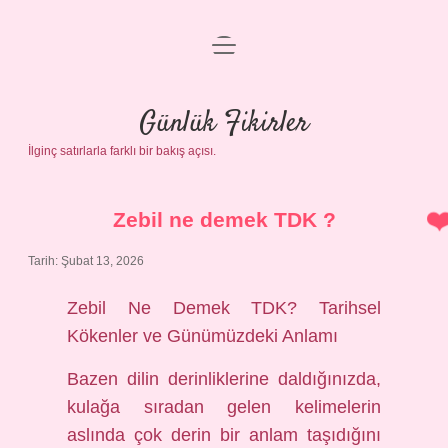
menüyü
Anasayfa
aç
Gizlilik Politikası
Günlük Fikirler
İlginç satırlarla farklı bir bakış açısı.
Yasal Uyarı
Hakkımızda
Zebil ne demek TDK ?
Tarih: Şubat 13, 2026
Zebil Ne Demek TDK? Tarihsel
Kökenler ve Günümüzdeki Anlamı
Bazen dilin derinliklerine daldığınızda,
kulağa sıradan gelen kelimelerin
aslında çok derin bir anlam taşıdığını